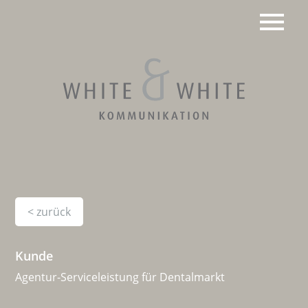
Zum
Inhalt
springen
Werbeagentur Berlin |
Design &
Kommunikationsagentur
< zurück
| White & White
Kunde
Agentur-Serviceleistung für Dentalmarkt